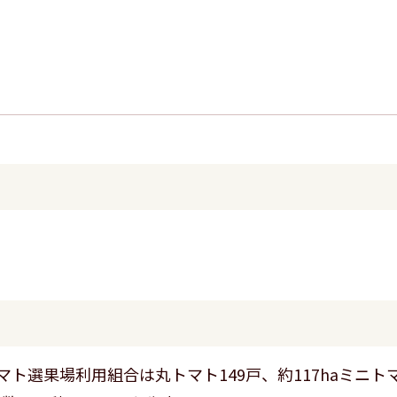
ト選果場利用組合は丸トマト149戸、約117haミニト