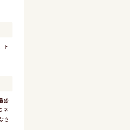
、ト
最盛
ミネ
なさ