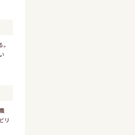
る。
い
農
ビリ