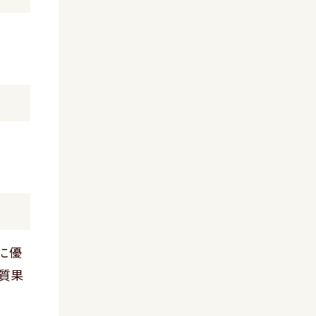
に優
質果