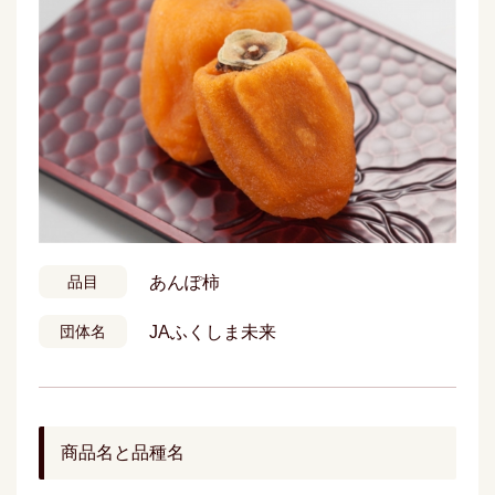
あんぽ柿
品目
JAふくしま未来
団体名
商品名と品種名