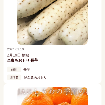
2024.02.19
2月19日 放映
全農あおもり 長芋
長芋
品目
JA全農あおもり
団体名