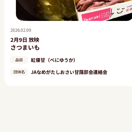
2026.02.09
2月9日 放映
さつまいも
紅優甘（べにゆうか）
品目
JAなめがたしおさい甘藷部会連絡会
団体名